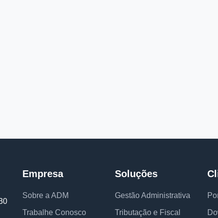
Empresa
Soluções
Cl
Sobre a ADM
Gestão Administrativa
Por
30
Trabalhe Conosco
Tributação e Fiscal
Do