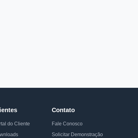
ientes
Contato
tal do Cliente
Fale Conosco
wnloads
Solicitar Demonstração